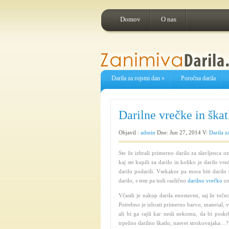
Domov
O nas
Darila za rojstni dan
»
Poročna darila
Darilne vrečke in škat
Objavil :
admin
Dne: Jun 27, 2014 V:
Darila z
Ste že izbrali primerno darilo za slavljenca 
kaj ste kupili za darilo in koliko je darilo 
darilo podarili. Vsekakor pa mora biti darilo 
darilo, s tem pa tudi različno
darilno vrečko
oz
Včasih je nakup darila enostaven, saj že točno
Potrebno je izbrati primerno barvo, material, v
ali bi ga rajši kar nesli nekomu, da bi poskrb
trpežno darilno škatlo, nasvet strokovnjaka…?