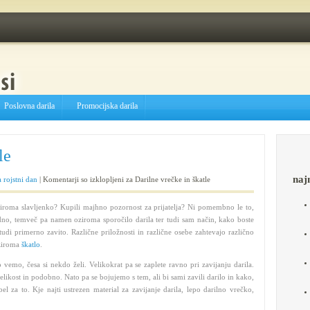
Poslovna darila
Promocijska darila
le
naj
a rojstni dan
|
Komentarji so izklopljeni
za Darilne vrečke in škatle
oziroma slavljenko? Kupili majhno pozornost za prijatelja? Ni pomembno le to,
vredno, temveč pa namen oziroma sporočilo darila ter tudi sam način, kako boste
tudi primerno zavito. Različne priložnosti in različne osebe zahtevajo različno
iroma
škatlo
.
 vemo, česa si nekdo želi. Velikokrat pa se zaplete ravno pri zavijanju darila.
elikost in podobno. Nato pa se bojujemo s tem, ali bi sami zavili darilo in kako,
el za to. Kje najti ustrezen material za zavijanje darila, lepo darilno vrečko,