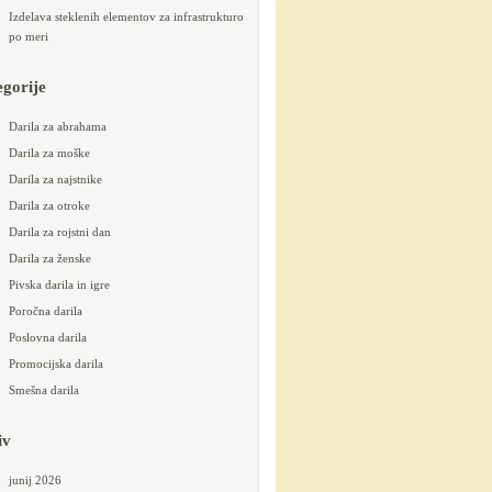
Izdelava steklenih elementov za infrastrukturo
po meri
egorije
Darila za abrahama
Darila za moške
Darila za najstnike
Darila za otroke
Darila za rojstni dan
Darila za ženske
Pivska darila in igre
Poročna darila
Poslovna darila
Promocijska darila
Smešna darila
iv
junij 2026