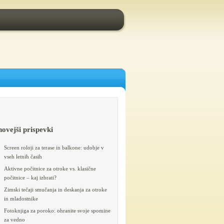
novejši prispevki
Screen roloji za terase in balkone: udobje v
vseh letnih časih
Aktivne počitnice za otroke vs. klasične
počitnice – kaj izbrati?
Zimski tečaji smučanja in deskanja za otroke
in mladostnike
Fotoknjiga za poroko: ohranite svoje spomine
za vedno