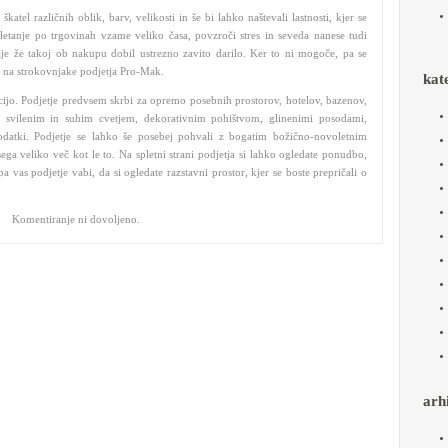
tel različnih oblik, barv, velikosti in še bi lahko naštevali lastnosti, kjer se
letanje po trgovinah vzame veliko časa, povzroči stres in seveda nanese tudi
je že takoj ob nakupu dobil ustrezno zavito darilo. Ker to ni mogoče, pa se
te na strokovnjake podjetja Pro-Mak.
kat
ijo. Podjetje predvsem skrbi za opremo posebnih prostorov, hotelov, bazenov,
 svilenim in suhim cvetjem, dekorativnim pohištvom, glinenimi posodami,
datki. Podjetje se lahko še posebej pohvali z bogatim božično-novoletnim
a veliko več kot le to. Na spletni strani podjetja si lahko ogledate ponudbo,
 vas podjetje vabi, da si ogledate razstavni prostor, kjer se boste prepričali o
Komentiranje ni dovoljeno.
arh