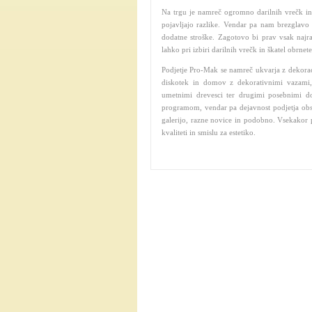
Na trgu je namreč ogromno darilnih vrečk in ška
pojavljajo razlike. Vendar pa nam brezglavo 
dodatne stroške. Zagotovo bi prav vsak najra
lahko pri izbiri darilnih vrečk in škatel obrne
Podjetje Pro-Mak se namreč ukvarja z dekorac
diskotek in domov z dekorativnimi vazami,
umetnimi drevesci ter drugimi posebnimi do
programom, vendar pa dejavnost podjetja obseg
galerijo, razne novice in podobno. Vsekakor pa
kvaliteti in smislu za estetiko.