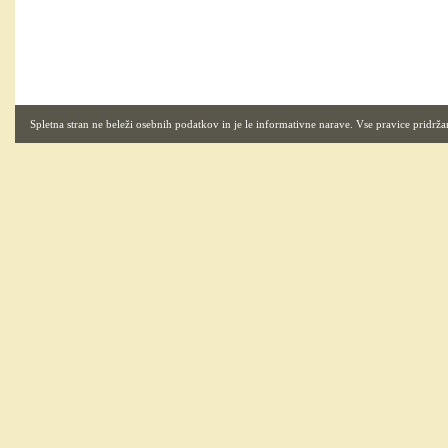
Spletna stran ne beleži osebnih podatkov in je le informativne narave. Vse pravice pridrža