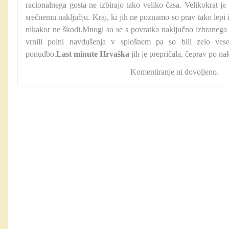
racionalnega gosta ne izbirajo tako veliko časa. Velikokrat je
srečnemu naključju. Kraj, ki jih ne poznamo so prav tako lepi 
nikakor ne škodi.Mnogi so se s povratka naključno izbranega k
vrnili polni navdušenja v splošnem pa so bili zelo vese
ponudbo.
Last minute Hrvaška
jih je prepričala, čeprav po nak
Komentiranje ni dovoljeno.