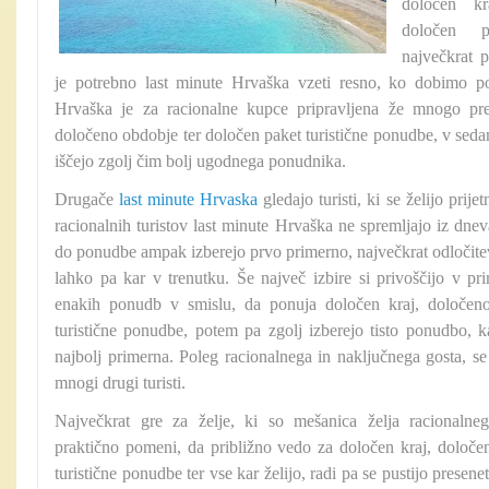
določen kr
določen p
največkrat p
je potrebno last minute Hrvaška vzeti resno, ko dobimo 
Hrvaška je za racionalne kupce pripravljena že mnogo prej.
določeno obdobje ter določen paket turistične ponudbe, v sedan
iščejo zgolj čim bolj ugodnega ponudnika.
Drugače
last minute Hrvaska
gledajo turisti, ki se želijo prije
racionalnih turistov last minute Hrvaška ne spremljajo iz dn
do ponudbe ampak izberejo prvo primerno, največkrat odloči
lahko pa kar v trenutku. Še največ izbire si privoščijo v pr
enakih ponudb v smislu, da ponuja določen kraj, določen
turistične ponudbe, potem pa zgolj izberejo tisto ponudbo, kat
najbolj primerna. Poleg racionalnega in naključnega gosta, s
mnogi drugi turisti.
Največkrat gre za želje, ki so mešanica želja racionalne
praktično pomeni, da približno vedo za določen kraj, določe
turistične ponudbe ter vse kar želijo, radi pa se pustijo presen