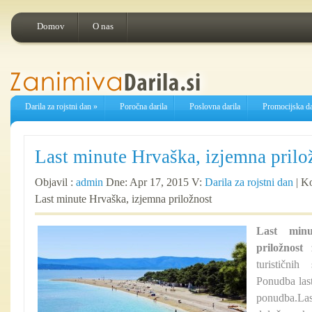
Domov
O nas
Darila za rojstni dan
»
Poročna darila
Poslovna darila
Promocijska da
Last minute Hrvaška, izjemna prilo
Objavil :
admin
Dne: Apr 17, 2015 V:
Darila za rojstni dan
|
Ko
Last minute Hrvaška, izjemna priložnost
Last minu
priložnost
z
turistični
Ponudba las
ponudba.L