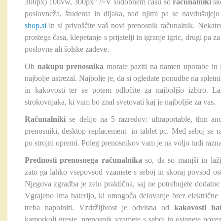
300px) 100vw, 300px” />V sodobnem času so
računalniki
sk
poslovneža, študenta in dijaka, nad njimi pa se navdušujejo
shop.si
in si privoščite vaš novi prenosnik računalnik. Nekater
prostega časa, klepetanje s prijatelji in igranje igric, drugi pa 
poslovne ali šolske zadeve.
Ob
nakupu prenosnika
morate paziti na namen uporabe in i
najbolje ustrezal. Najbolje je, da si ogledate ponudbe na spletni
in kakovosti ter se potem odločite za najboljšo izbiro. 
strokovnjaka, ki vam bo znal svetovati kaj je najboljše za vas.
Računalniki
se delijo na 5 razredov: ultraportable, thin an
prenosniki, desktop replacement in tablet pc. Med seboj se raz
po strojni opremi. Poleg prenosnikov vam je na voljo tudi razn
Prednosti prenosnega računalnika
so, da so manjši in laž
zato ga lahko vsepovsod vzamete s seboj in skoraj povsod ost
Njegova zgradba je zelo praktična, saj ne potrebujete dodatne 
Vgrajeno ima baterijo, ki omogoča delovanje brez električne e
treba napolniti. Vzdržljivost je odvisna od
kakovosti bat
kamorkoli greste, prenosnik vzamete s seboj in ostanete pove