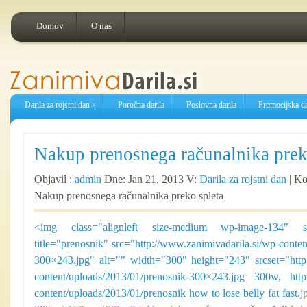
Domov
O nas
Darila za rojstni dan
»
Poročna darila
Poslovna darila
Promocijska da
Nakup prenosnega računalnika prek
Objavil :
admin
Dne: Jan 21, 2013 V:
Darila za rojstni dan
|
Ko
Nakup prenosnega računalnika preko spleta
<img class="alignleft size-medium wp-image-134" sty
title="prenosnik" src="http://www.zanimivadarila.si/wp-conte
300×243.jpg" alt="" width="300" height="243" srcset="http:
content/uploads/2013/01/prenosnik-300×243.jpg 300w, http:
content/uploads/2013/01/prenosnik
how to lose belly fat fast
.j