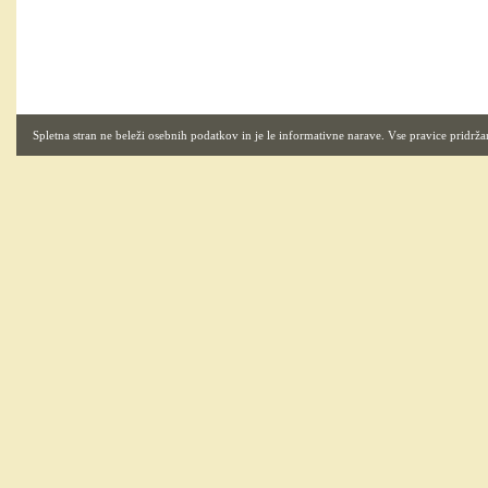
Spletna stran ne beleži osebnih podatkov in je le informativne narave. Vse pravice pridrža