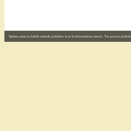
Spletna stran ne beleži osebnih podatkov in je le informativne narave. Vse pravice pridrža