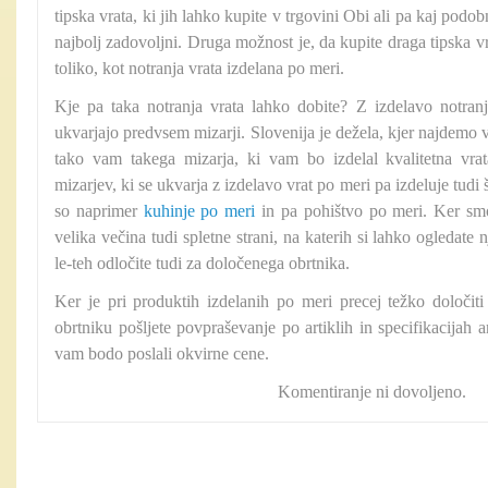
tipska vrata, ki jih lahko kupite v trgovini Obi ali pa kaj podob
najbolj zadovoljni. Druga možnost je, da kupite draga tipska vr
toliko, kot notranja vrata izdelana po meri.
Kje pa taka notranja vrata lahko dobite? Z izdelavo notranj
ukvarjajo predvsem mizarji. Slovenija je dežela, kjer najdemo v
tako vam takega mizarja, ki vam bo izdelal kvalitetna vrat
mizarjev, ki se ukvarja z izdelavo vrat po meri pa izdeluje tudi
so naprimer
kuhinje po meri
in pa pohištvo po meri. Ker smo
velika večina tudi spletne strani, na katerih si lahko ogledate 
le-teh odločite tudi za določenega obrtnika.
Ker je pri produktih izdelanih po meri precej težko določiti 
obrtniku pošljete povpraševanje po artiklih in specifikacijah art
vam bodo poslali okvirne cene.
Komentiranje ni dovoljeno.