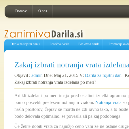
Domov
O nas
Darila za rojstni dan
»
Poročna darila
Poslovna darila
Promocijska da
Zakaj izbrati notranja vrata izdelan
Objavil :
admin
Dne: Maj 21, 2015 V:
Darila za rojstni dan
|
Ko
Zakaj izbrati notranja vrata izdelana po meri?
Artikli izdelani po meri imajo pred ostalimi izdelki ogromno 
bomo posvetili predvsem notranjim vratom.
Notranja vrata
so 
naših prostorov, čeprav se morda ne zdi ravno tako, a to boste v
bodo delovala optimalno, se povesila ali pa kaj podobnega.
Če želite dobiti vrata za najnižjo ceno vam že ne ostane dru