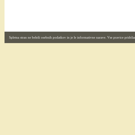
Spletna stran ne beleži osebnih podatkov in je le informativne narave. Vse pravice pridrža