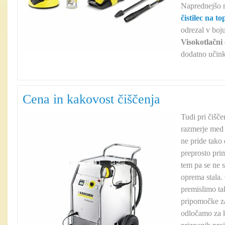
Naprednejšo r
čistilec na t
odrezal v boj
Visokotlačni 
dodatno učink
Cena in kakovost čiščenja
Tudi pri čišč
razmerje med 
ne pride tako
preprosto pri
tem pa se ne s
oprema stala.
premislimo ta
pripomočke za
odločamo za 