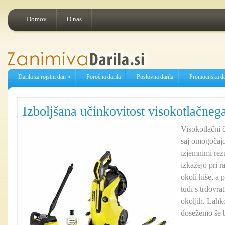
Domov
O nas
Darila za rojstni dan
»
Poročna darila
Poslovna darila
Promocijska da
Izboljšana učinkovitost visokotlačnega
Visokotlačni č
saj omogočajo
izjemnimi rezu
izkažejo pri r
okoli hiše, a 
tudi s trdovr
okoljih. Lahk
dosežemo še b