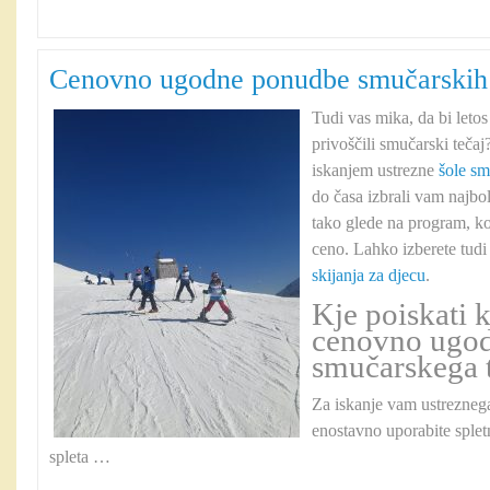
Cenovno ugodne ponudbe smučarskih 
Tudi vas mika, da bi letos
privoščili smučarski tečaj
iskanjem ustrezne
šole sm
do časa izbrali vam najbo
tako glede na program, ko
ceno. Lahko izberete tudi
skijanja za djecu
.
Kje poiskati k
cenovno ugo
smučarskega 
Za iskanje vam ustrezneg
enostavno uporabite spletn
spleta …