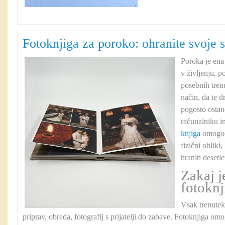
Fotoknjiga za poroko: ohranite svoje 
Poroka je en
v življenju, p
posebnih tren
način, da te 
pogosto ostane
računalniku i
knjiga
omogoča
fizični obliki,
hraniti desetle
Zakaj j
fotokn
Vsak trenutek
priprav, obreda, fotografij s prijatelji do zabave. Fotoknjiga o