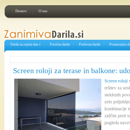
Domov
O nas
Darila za rojstni dan
»
Poročna darila
Poslovna darila
Promocijska da
Screen roloji za terase in balkone: udo
Screen roloji
s
rešitev za sen
steklenih povr
zelo priljublj
kombinacije m
zaščite pred 
pogleda navz