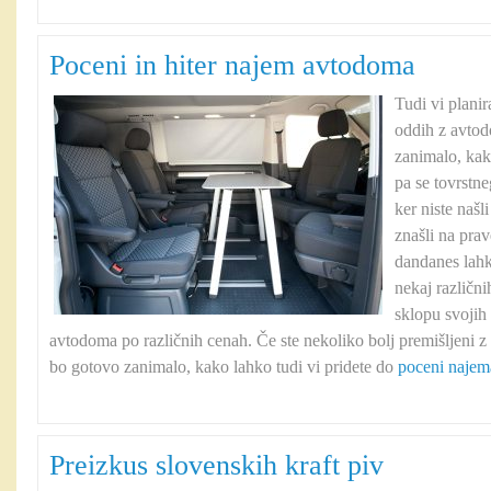
Poceni in hiter najem avtodoma
Tudi vi planira
oddih z avto
zanimalo, kak
pa se tovrstne
ker niste našl
znašli na pra
dandanes lahk
nekaj različn
sklopu svojih 
avtodoma po različnih cenah. Če ste nekoliko bolj premišljeni 
bo gotovo zanimalo, kako lahko tudi vi pridete do
poceni naje
Preizkus slovenskih kraft piv