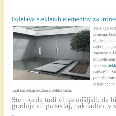
Izdelava steklenih elementov za infras
Marsikdo se na
svojemu, bodi
objektu, doda
najbolj pogos
zagotovo tuš 
priljubljenimi
vrata ter
stekl
nadstreški. St
področju infra
je klasično i
nudi kar nekaj možnosti oblikovanja.
Ste morda tudi vi razmišljali, da b
gradnje ali pa sedaj, naknadno, v 
…