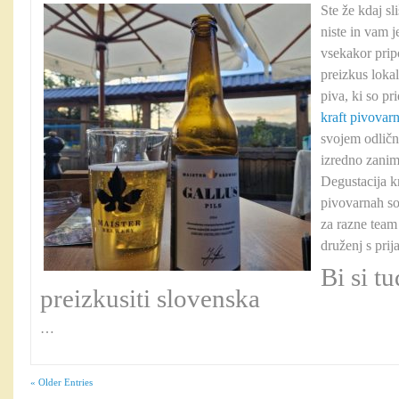
Ste že kdaj sl
niste in vam j
vsekakor prip
preizkus lokal
piva, ki so pr
kraft pivovar
svojem odličn
izredno zanim
Degustacija k
pivovarnah so 
za razne team
druženj s prij
Bi si tu
preizkusiti slovenska
…
« Older Entries