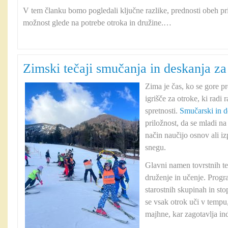
V tem članku bomo pogledali ključne razlike, prednosti obeh pri
možnost glede na potrebe otroka in družine.…
Zimski tečaji smučanja in deskanja za 
Zima je čas, ko se gore p
igrišče za otroke, ki radi 
spretnosti.
Smučarski in de
priložnost, da se mladi na
način naučijo osnov ali i
snegu.
Glavni namen tovrstnih teč
druženje in učenje. Progr
starostnih skupinah in st
se vsak otrok uči v tempu
majhne, kar zagotavlja i