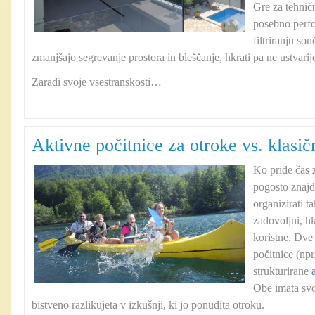
Gre za tehni
posebno perfo
filtriranju so
zmanjšajo segrevanje prostora in bleščanje, hkrati pa ne ustvari
Zaradi svoje vsestranskosti…
Aktivne počitnice za otroke vs. klasičn
Ko pride čas z
pogosto znajd
organizirati t
zadovoljni, hk
koristne. Dve
počitnice (npr
strukturirane
Obe imata svo
bistveno razlikujeta v izkušnji, ki jo ponudita otroku.