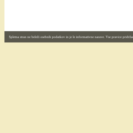
Spletna stran ne beleži osebnih podatkov in je le informativne narave. Vse pravice pridrža